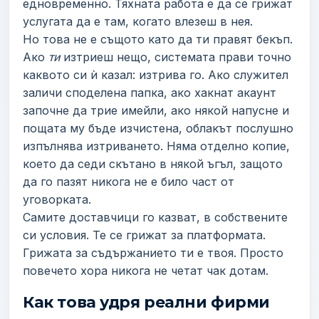
едновременно. Тяхната работа е да се грижат
услугата да е там, когато влезеш в нея.
Но това не е същото като да ти правят бекъп.
Ако
ти
изтриеш нещо, системата прави точно
каквото си ѝ казал: изтрива го. Ако служител
заличи споделена папка, ако хакнат акаунт
започне да трие имейли, ако някой напусне и
пощата му бъде изчистена, облакът послушно
изпълнява изтриването. Няма отделно копие,
което да седи скътано в някой ъгъл, защото
да го пазят никога не е било част от
уговорката.
Самите доставчици го казват, в собствените
си условия. Те се грижат за платформата.
Грижата за съдържанието ти е твоя. Просто
повечето хора никога не четат чак дотам.
Как това удря реални фирми