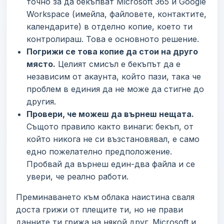
точно за да бекъпват Microsoft 365 и Google
Workspace (имейла, файловете, контактите,
календарите) в отделно копие, което ти
контролираш. Това е основното решение.
Погрижи се това копие да стои на друго
място.
Целият смисъл е бекъпът да е
независим от акаунта, който пази, така че
проблем в единия да не може да стигне до
другия.
Провери, че можеш да върнеш нещата.
Същото правило както винаги: бекъп, от
който никога не си възстановявал, е само
едно пожелателно предположение.
Пробвай да върнеш един-два файла и се
увери, че реално работи.
Преминаването към облака наистина сваля
доста грижи от плещите ти, но не прави
данните ти грижа на някой друг. Microsoft и