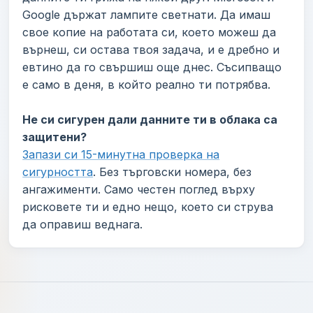
Google държат лампите светнати. Да имаш
свое копие на работата си, което можеш да
върнеш, си остава твоя задача, и е дребно и
евтино да го свършиш още днес. Съсипващо
е само в деня, в който реално ти потрябва.
Не си сигурен дали данните ти в облака са
защитени?
Запази си 15-минутна проверка на
сигурността
. Без търговски номера, без
ангажименти. Само честен поглед върху
рисковете ти и едно нещо, което си струва
да оправиш веднага.