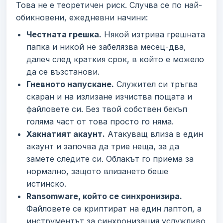
Това не е теоретичен риск. Случва се по най-
обикновени, ежедневни начини:
Честната грешка.
Някой изтрива грешната
папка и никой не забелязва месец-два,
далеч след краткия срок, в който е можело
да се възстанови.
Гневното напускане.
Служител си тръгва
скаран и на излизане изчиства пощата и
файловете си. Без твой собствен бекъп
голяма част от това просто го няма.
Хакнатият акаунт.
Атакуващ влиза в един
акаунт и започва да трие неща, за да
замете следите си. Облакът го приема за
нормално, защото влизането беше
истинско.
Ransomware, който се синхронизира.
Файловете се криптират на един лаптоп, а
инструментът за синхронизация услужливо