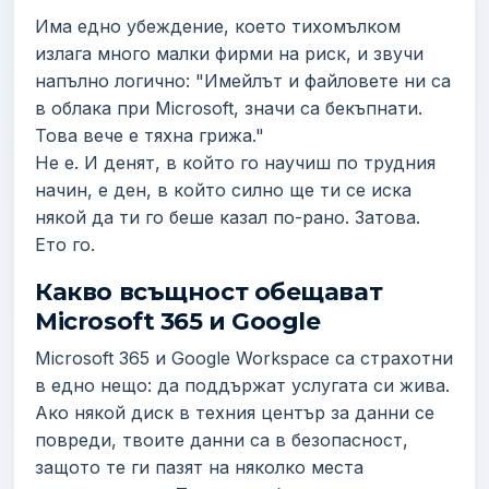
Има едно убеждение, което тихомълком
излага много малки фирми на риск, и звучи
напълно логично: "Имейлът и файловете ни са
в облака при Microsoft, значи са бекъпнати.
Това вече е тяхна грижа."
Не е. И денят, в който го научиш по трудния
начин, е ден, в който силно ще ти се иска
някой да ти го беше казал по-рано. Затова.
Ето го.
Какво всъщност обещават
Microsoft 365 и Google
Microsoft 365 и Google Workspace са страхотни
в едно нещо: да поддържат услугата си жива.
Ако някой диск в техния център за данни се
повреди, твоите данни са в безопасност,
защото те ги пазят на няколко места