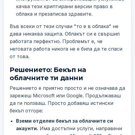
качва тези криптирани версии право в
облака и презаписва здравите.
Във всеки от тези случаи "то е в облака" не
дава никаква защита. Облакът си е свършил
работата перфектно. Проблемът е, че
неговата работа никога не е била да те спаси
от това.
Решението: Бекъп на
облачните ти данни
Решението е приятно просто и не означава да
зарежеш Microsoft или Google. Продължаваш
да ги ползваш. Просто добавяш истински
бекъп отгоре:
Вземи отделен бекъп за облачните си
акаунти.
Има достъпни услуги, направени